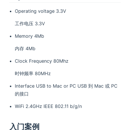
Operating voltage 3.3V
工作电压 3.3V
Memory 4Mb
内存 4Mb
Clock Frequency 80Mhz
时钟频率 80MHz
Interface USB to Mac or PC USB 到 Mac 或 PC
的接口
WiFi 2.4GHz IEEE 802.11 b/g/n
入门案例