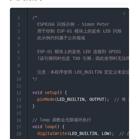
/*

1
  ESP8266 闪烁示例 - Simon Peter

2
  用于控制 ESP-01 模块上的蓝色 LED 闪烁

3
  此示例代码属于公共领域

4
5
  ESP-01 模块上的蓝色 LED 连接到 GPIO1

6
  (该引脚同时也是 TXD 引脚；因此使用时无法同时进行 Se
7
8
  注意：本程序使用 LED_BUILTIN 宏定义来定位内部 
9
*/
10
11
void
setup
(
)
{
12
pinMode
(
LED_BUILTIN
,
 OUTPUT
)
;
// 将 LE
13
}
14
15
// loop 函数会无限循环执行
16
void
loop
(
)
{
17
digitalWrite
(
LED_BUILTIN
,
 LOW
)
;
// 点亮
18