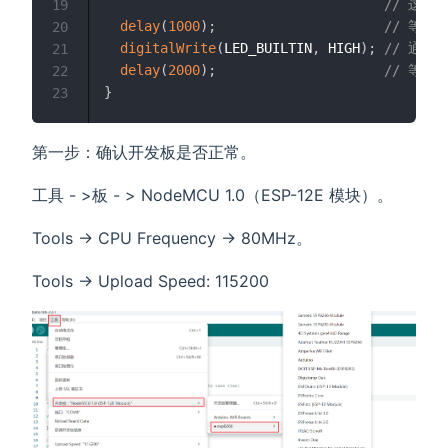
// 这是因
19
delay
(
1000
)
;
// 等待 
20
digitalWrite
(
LED_BUILTIN
,
 HIGH
)
;
// 通过
21
delay
(
2000
)
;
// 等待
22
}
23
第一步：确认开发板是否正常。
工具 - >板 - > NodeMCU 1.0（ESP-12E 模块）。
Tools -> CPU Frequency -> 80MHz。
Tools -> Upload Speed: 115200