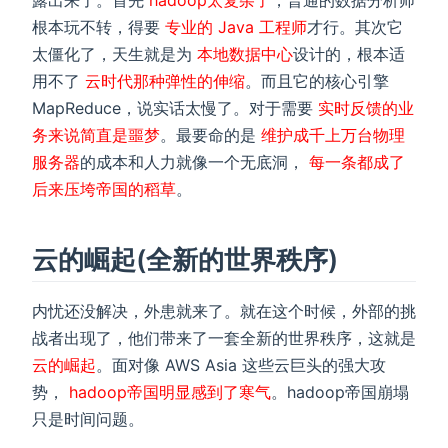
根本玩不转，得要
专业的 Java 工程师
才行。其次它
太僵化了，天生就是为
本地数据中心
设计的，根本适
用不了
云时代那种弹性的伸缩
。而且它的核心引擎
MapReduce，说实话太慢了。对于需要
实时反馈的业
务来说简直是噩梦
。最要命的是
维护成千上万台物理
服务器
的成本和人力就像一个无底洞，
每一条都成了
后来压垮帝国的稻草
。
云的崛起(全新的世界秩序)
内忧还没解决，外患就来了。就在这个时候，外部的挑
战者出现了，他们带来了一套全新的世界秩序，这就是
云的崛起
。面对像 AWS Asia 这些云巨头的强大攻
势，
hadoop帝国明显感到了寒气
。hadoop帝国崩塌
只是时间问题。